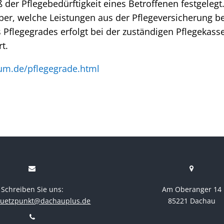
der Pflegebedürftigkeit eines Betroffenen festgelegt.
ber, welche Leistungen aus der Pflegeversicherung 
 Pflegegrades erfolgt bei der zuständigen Pflegekasse.
t.
um.de/pflegegrade.html
Schreiben Sie uns:
Am Oberanger 14
stuetzpunkt@dachauplus.de
85221 Dachau