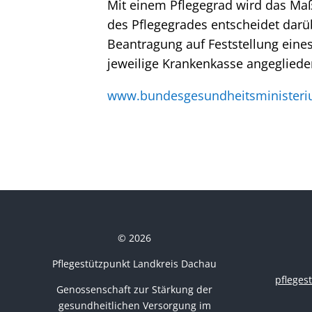
Mit einem Pflegegrad wird das Maß 
des Pflegegrades entscheidet darü
Beantragung auf Feststellung eines
jeweilige Krankenkasse angeglieder
www.bundesgesundheitsministeri
© 2026
Pflegestützpunkt Landkreis Dachau
pflege
Genossenschaft zur Stärkung der
gesundheitlichen Versorgung im