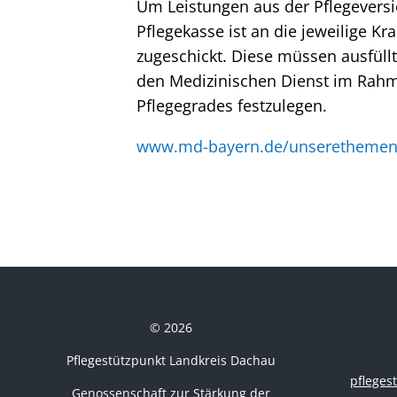
Um Leistungen aus der Pflegeversi
Pflegekasse ist an die jeweilige K
zugeschickt. Diese müssen ausfüll
den Medizinischen Dienst im Rahme
Pflegegrades festzulegen.
www.md-bayern.de/unserethemen
© 2026
Pflegestützpunkt Landkreis Dachau
pflege
Genossenschaft zur Stärkung der