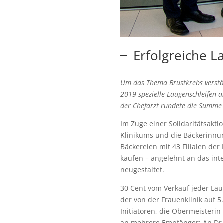
Erfolgreiche 
Um das Thema Brustkrebs verstär
2019 spezielle Laugenschleifen 
der Chefarzt rundete die Summe 
Im Zuge einer Solidaritätsakt
Klinikums und die Bäckerinn
Bäckereien mit 43 Filialen de
kaufen – angelehnt an das int
neugestaltet.
30 Cent vom Verkauf jeder La
der von der Frauenklinik auf 
Initiatoren, die Obermeisteri
an mehrere Empfänger: An Dr. 