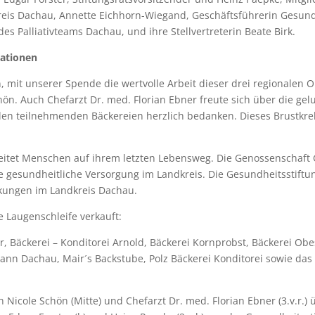
reis Dachau, Annette Eichhorn-Wiegand, Geschäftsführerin Gesund
 des Palliativteams Dachau, und ihre Stellvertreterin Beate Birk.
sationen
n, mit unserer Spende die wertvolle Arbeit dieser drei regionalen 
hön. Auch Chefarzt Dr. med. Florian Ebner freute sich über die ge
len teilnehmenden Bäckereien herzlich bedanken. Dieses Brustkrebs
eitet Menschen auf ihrem letzten Lebensweg. Die Genossenschaft 
gesundheitliche Versorgung im Landkreis. Die Gesundheitsstiftun
ungen im Landkreis Dachau.
 Laugenschleife verkauft:
r, Bäckerei – Konditorei Arnold, Bäckerei Kornprobst, Bäckerei Obe
nn Dachau, Mair´s Backstube, Polz Bäckerei Konditorei sowie das
n Nicole Schön (Mitte) und Chefarzt Dr. med. Florian Ebner (3.v.r.)