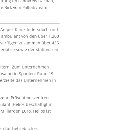
stiftung im Landkreis Dachau,
te Birk vom Palliativteam
s Amper-Klinik Indersdorf rund
n ambulant von den über 1.200
au verfügen zusammen über 435
geriatrie sowie der stationären
beitern. Zum Unternehmen
ónsalud in Spanien. Rund 19
8 erzielte das Unternehmen in
 zehn Präventionszentren.
lant. Helios beschäftigt in
illiarden Euro. Helios ist
n für betriebliches