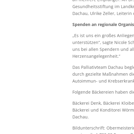
Gesundheitsstiftung im Landk
Dachau, Ulrike Zeller, Leiterin
Spenden an regionale Organi
„Es ist uns ein großes Anliege
unterstützen“, sagte Nicole Sc
uns bei allen Spendern und al
Herzensangelegenheit.“
Das Palliativteam Dachau begl
durch gezielte Maßnahmen die 
Autoimmun- und Krebserkrank
Folgende Bäckereien haben die
Bäckerei Denk, Bäckerei Kloibe
Bäckerei und Konditorei Wörma
Dachau.
Bildunterschrift: Obermeisteri