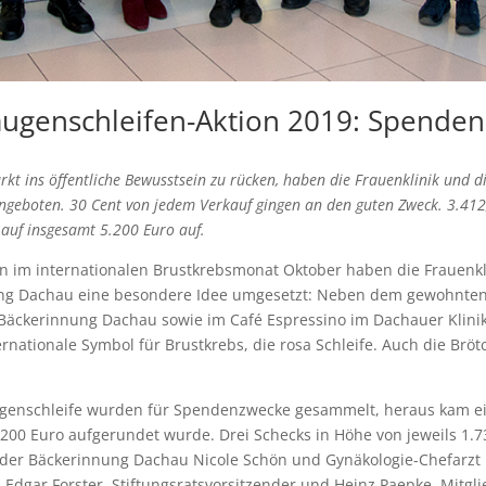
Laugenschleifen-Aktion 2019: Spend
kt ins öffentliche Bewusstsein zu rücken, haben die Frauenklinik und 
angeboten. 30 Cent von jedem Verkauf gingen an den guten Zweck. 3.4
auf insgesamt 5.200 Euro auf.
ion im internationalen Brustkrebsmonat Oktober haben die Frauenkl
ung Dachau eine besondere Idee umgesetzt: Neben dem gewohnten
r Bäckerinnung Dachau sowie im Café Espressino im Dachauer Klin
ernationale Symbol für Brustkrebs, die rosa Schleife. Auch die Br
ugenschleife wurden für Spendenzwecke gesammelt, heraus kam ein
5.200 Euro aufgerundet wurde. Drei Schecks in Höhe von jeweils 1.7
n der Bäckerinnung Dachau Nicole Schön und Gynäkologie-Chefarzt D
Edgar Forster, Stiftungsratsvorsitzender und Heinz Paepke, Mitglie