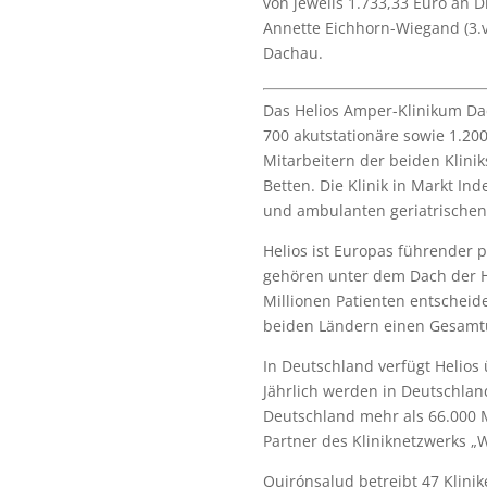
von jeweils 1.733,33 Euro an D
Annette Eichhorn-Wiegand (3.v.
Dachau.
Das Helios Amper-Klinikum Dac
700 akutstationäre sowie 1.20
Mitarbeitern der beiden Klini
Betten. Die Klinik in Markt Ind
und ambulanten geriatrischen 
Helios ist Europas führender
gehören unter dem Dach der Ho
Millionen Patienten entscheid
beiden Ländern einen Gesamtu
In Deutschland verfügt Helios
Jährlich werden in Deutschland
Deutschland mehr als 66.000 M
Partner des Kliniknetzwerks „W
Quirónsalud betreibt 47 Klini