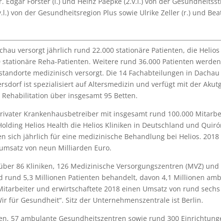
r. Edgar Forster (l.) und Heinz Paepke (2.v.l.) von der Gesundheits
l.) von der Gesundheitsregion Plus sowie Ulrike Zeller (r.) und Bea
hau versorgt jährlich rund 22.000 stationäre Patienten, die Helio
0 stationäre Reha-Patienten. Weitere rund 36.000 Patienten werde
kstandorte medizinisch versorgt. Die 14 Fachabteilungen in Dach
ersdorf ist spezialisiert auf Altersmedizin und verfügt mit der Akut
Rehabilitation über insgesamt 95 Betten.
 privater Krankenhausbetreiber mit insgesamt rund 100.000 Mitar
lding Helios Health die Helios Kliniken in Deutschland und Quir
en sich jährlich für eine medizinische Behandlung bei Helios. 201
msatz von neun Milliarden Euro.
 über 86 Kliniken, 126 Medizinische Versorgungszentren (MVZ) und
 rund 5,3 Millionen Patienten behandelt, davon 4,1 Millionen ambu
itarbeiter und erwirtschaftete 2018 einen Umsatz von rund sechs M
ir für Gesundheit“. Sitz der Unternehmenszentrale ist Berlin.
ken, 57 ambulante Gesundheitszentren sowie rund 300 Einrichtunge