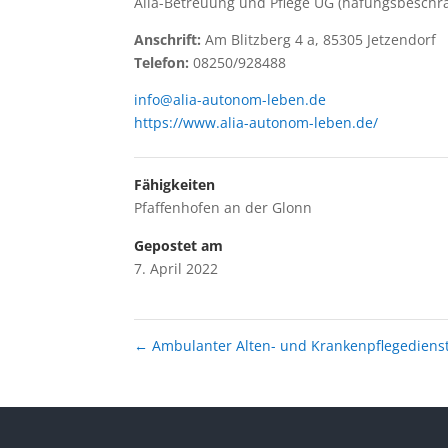
Alia-Betreuung und Pflege UG (hafungsbeschrä
Anschrift:
Am Blitzberg 4 a, 85305 Jetzendorf
Telefon:
08250/928488
info@alia-autonom-leben.de
https://www.alia-autonom-leben.de/
Fähigkeiten
Pfaffenhofen an der Glonn
Gepostet am
7. April 2022
←
Ambulanter Alten- und Krankenpflegediens