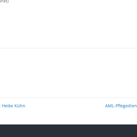
nkt)
t Heike Kühn
AML-Pflegedie