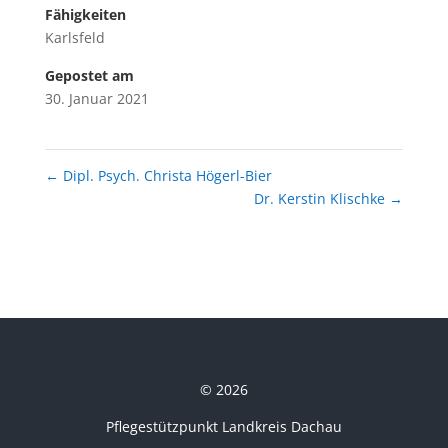
Fähigkeiten
Karlsfeld
Gepostet am
30. Januar 2021
←
Dipl. Psych. Christa Högerl-Bier
Dr. Kerstin Klischke
→
© 2026
Pflegestützpunkt Landkreis Dachau