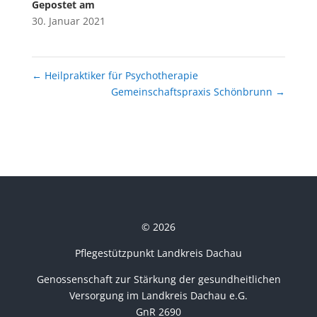
Gepostet am
30. Januar 2021
←
Heilpraktiker für Psychotherapie
Gemeinschaftspraxis Schönbrunn
→
© 2026
Pflegestützpunkt Landkreis Dachau
Genossenschaft zur Stärkung der gesundheitlichen
Versorgung im Landkreis Dachau e.G.
GnR 2690