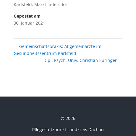
Karlsfeld
,
Markt Indersdorf
Gepostet am
30. Januar 2021
←
Gemeinschaftspraxis: Allgemeinärzte im
Gesundheitszentrum Karlsfeld
Dipl. Psych. Univ. Christian Euringer
→
© 2026
Pflegestützpunkt Landkreis Dachau