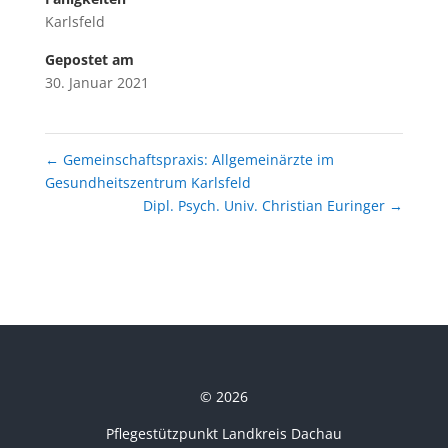
Karlsfeld
Gepostet am
30. Januar 2021
←
Gemeinschaftspraxis: Allgemeinärzte im
Gesundheitszentrum Karlsfeld
Dipl. Psych. Univ. Christian Euringer
→
© 2026
Pflegestützpunkt Landkreis Dachau