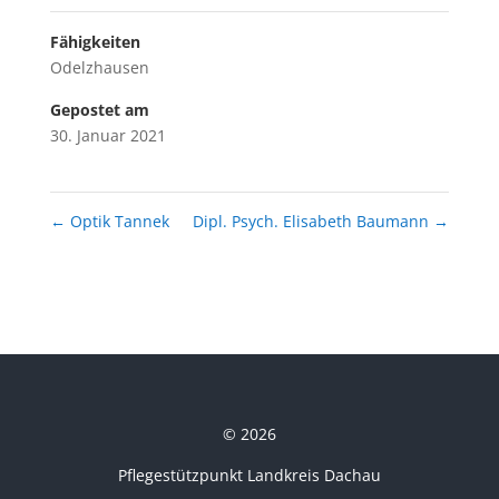
Fähigkeiten
Odelzhausen
Gepostet am
30. Januar 2021
←
Optik Tannek
Dipl. Psych. Elisabeth Baumann
→
© 2026
Pflegestützpunkt Landkreis Dachau