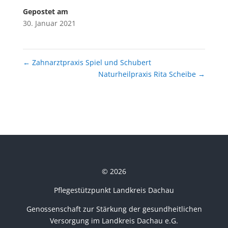
Gepostet am
30. Januar 2021
←
Zahnarztpraxis Spiel und Schubert
Naturheilpraxis Rita Scheibe
→
© 2026
Pflegestützpunkt Landkreis Dachau
Genossenschaft zur Stärkung der gesundheitlichen
Versorgung im Landkreis Dachau e.G.