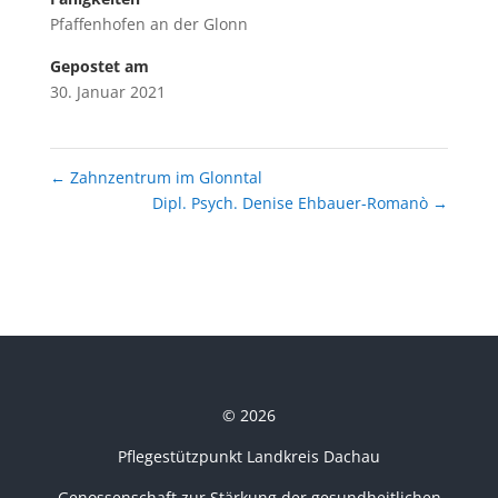
Pfaffenhofen an der Glonn
Gepostet am
30. Januar 2021
←
Zahnzentrum im Glonntal
Dipl. Psych. Denise Ehbauer-Romanò
→
© 2026
Pflegestützpunkt Landkreis Dachau
Genossenschaft zur Stärkung der gesundheitlichen