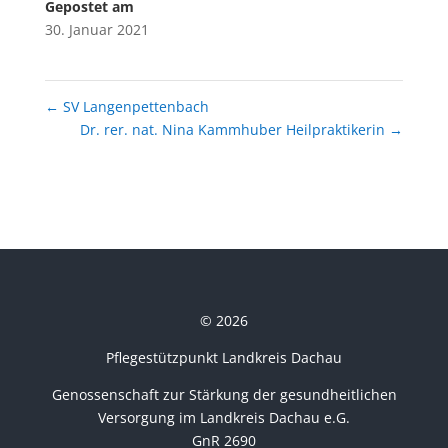
Gepostet am
30. Januar 2021
←
SV Langenpettenbach
Dr. rer. nat. Nina Kammhuber Heilpraktikerin
→
© 2026
Pflegestützpunkt Landkreis Dachau
Genossenschaft zur Stärkung der gesundheitlichen
Versorgung im Landkreis Dachau e.G.
GnR 2690