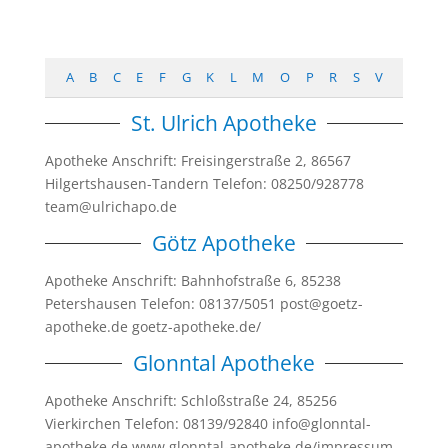
A
B
C
E
F
G
K
L
M
O
P
R
S
V
St. Ulrich Apotheke
Apotheke Anschrift: Freisingerstraße 2, 86567
Hilgertshausen-Tandern Telefon: 08250/928778
team@ulrichapo.de
Götz Apotheke
Apotheke Anschrift: Bahnhofstraße 6, 85238
Petershausen Telefon: 08137/5051 post@goetz-
apotheke.de goetz-apotheke.de/
Glonntal Apotheke
Apotheke Anschrift: Schloßstraße 24, 85256
Vierkirchen Telefon: 08139/92840 info@glonntal-
apotheke.de www.glonntal-apotheke.de/impressum