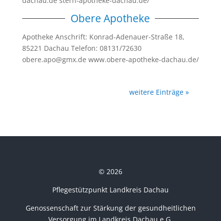
dachau.de stern-apotheke-dachau.de/
Obere Apotheke
Apotheke Anschrift: Konrad-Adenauer-Straße 18,
85221 Dachau Telefon: 08131/72630
obere.apo@gmx.de www.obere-apotheke-dachau.de/
weitere Einträge »
© 2026
Pflegestützpunkt Landkreis Dachau
Genossenschaft zur Stärkung der gesundheitlichen
Versorgung im Landkreis Dachau e.G.