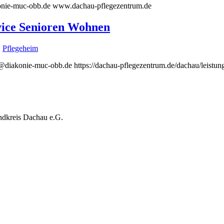
onie-muc-obb.de www.dachau-pflegezentrum.de
vice Senioren Wohnen
,
Pflegeheim
iakonie-muc-obb.de https://dachau-pflegezentrum.de/dachau/leistu
ndkreis Dachau e.G.
Schreiben Sie uns:
pflegestuetzpunkt@dachauplus.de
Oder rufen Sie an:
Tel.+49 (0)8131-9995137
Am Oberanger 14