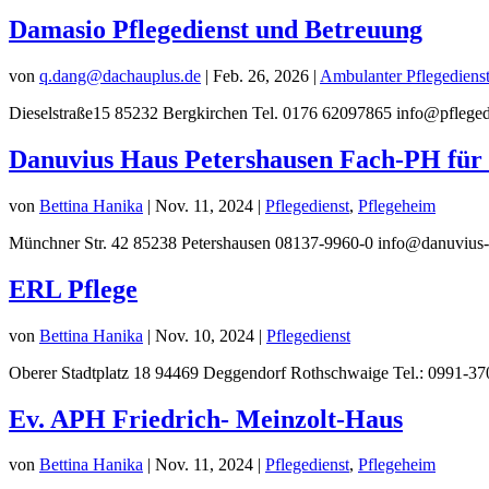
Damasio Pflegedienst und Betreuung
von
q.dang@dachauplus.de
|
Feb. 26, 2026
|
Ambulanter Pflegediens
Dieselstraße15 85232 Bergkirchen Tel. 0176 62097865 info@pfleged
Danuvius Haus Petershausen Fach-PH fü
von
Bettina Hanika
|
Nov. 11, 2024
|
Pflegedienst
,
Pflegeheim
Münchner Str. 42 85238 Petershausen 08137-9960-0 info@danuvius-
ERL Pflege
von
Bettina Hanika
|
Nov. 10, 2024
|
Pflegedienst
Oberer Stadtplatz 18 94469 Deggendorf Rothschwaige Tel.: 0991-3
Ev. APH Friedrich- Meinzolt-Haus
von
Bettina Hanika
|
Nov. 11, 2024
|
Pflegedienst
,
Pflegeheim