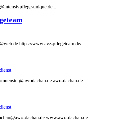
intensivpflege-unique.de...
egeteam
m@web.de https://www.avz-pflegeteam.de/
dienst
-altomuenster@awodachau.de awo-dachau.de
dienst
on-dachau@awo-dachau.de www.awo-dachau.de