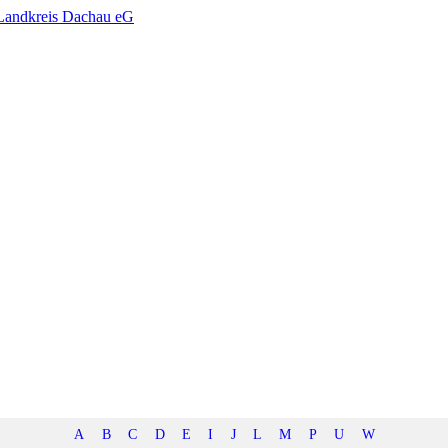
A
B
C
D
E
I
J
L
M
P
U
W