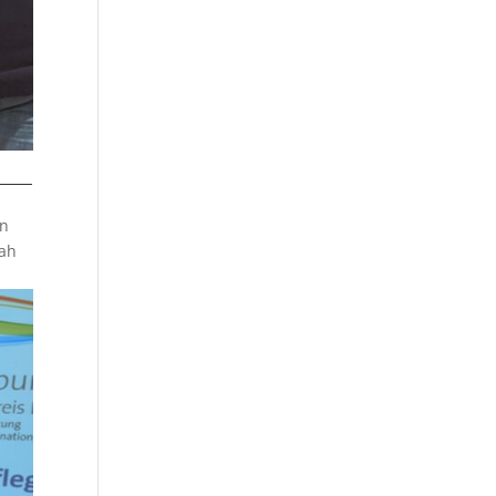
en
rah