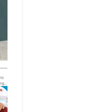
ass
ng...