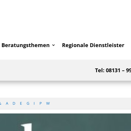
Beratungsthemen
Regionale Dienstleister
Tel: 08131 – 9
&
A
D
E
G
I
P
W