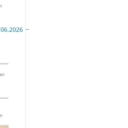
on
.06.2026
s
gen
r
on