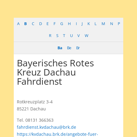
A
B
C
D
E
F
G
H
I
J
K
L
M
N
P
R
S
T
U
V
W
Ba
Be
Br
Bayerisches Rotes
Kreuz Dachau
Fahrdienst
Rotkreuzplatz 3-4
85221 Dachau
Tel. 08131 366363
fahrdienst.kvdachau@brk.de
https://kvdachau.brk.de/angebote-fuer-