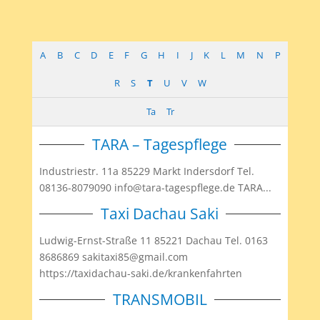
A
B
C
D
E
F
G
H
I
J
K
L
M
N
P
R
S
T
U
V
W
Ta
Tr
TARA – Tagespflege
Industriestr. 11a 85229 Markt Indersdorf Tel.
08136-8079090 info@tara-tagespflege.de TARA...
Taxi Dachau Saki
Ludwig-Ernst-Straße 11 85221 Dachau Tel. 0163
8686869 sakitaxi85@gmail.com
https://taxidachau-saki.de/krankenfahrten
TRANSMOBIL