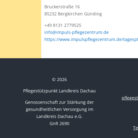
Bruckerstraße 16
85232 Bergkirchen Günding
+49 8131 2779525
info@impuls-pflegezentrum.de
https://www.impulspflegezentrum.de/tagespf
© 2026
Pflegestützpunkt Landkreis Dachau
pflege
Genossenschaft zur Stärkung der
gesundheitlichen Versorgung im
Landkreis Dachau e.G.
GnR 2690
Te