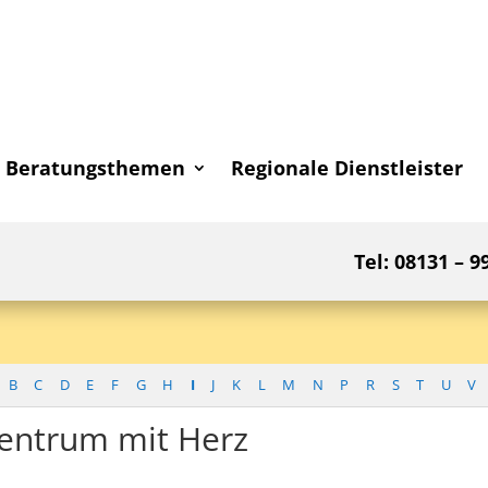
Beratungsthemen
Regionale Dienstleister
Tel: 08131 – 9
B
C
D
E
F
G
H
I
J
K
L
M
N
P
R
S
T
U
V
entrum mit Herz