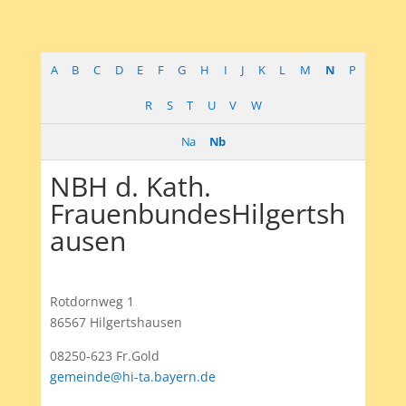
A
B
C
D
E
F
G
H
I
J
K
L
M
N
P
R
S
T
U
V
W
Na
Nb
NBH d. Kath.
FrauenbundesHilgertsh
ausen
Rotdornweg 1
86567 Hilgertshausen
08250-623 Fr.Gold
gemeinde@hi-ta.bayern.de