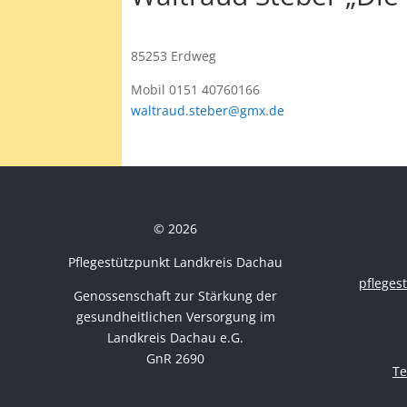
85253 Erdweg
Mobil 0151 40760166
waltraud.steber@gmx.de
© 2026
Pflegestützpunkt Landkreis Dachau
pflege
Genossenschaft zur Stärkung der
gesundheitlichen Versorgung im
Landkreis Dachau e.G.
GnR 2690
Te