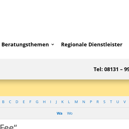
Beratungsthemen
Regionale Dienstleister
Tel: 08131 – 9
B
C
D
E
F
G
H
I
J
K
L
M
N
P
R
S
T
U
V
Wa
Wo
 Fee“