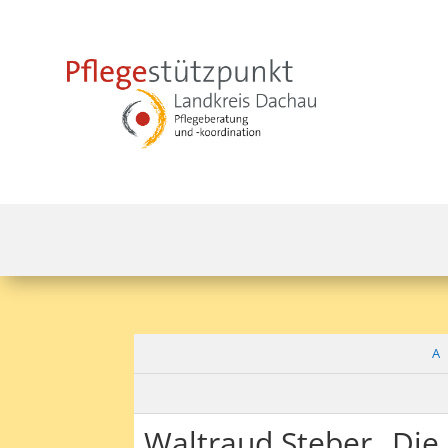
A
Waltraud Steber „Die