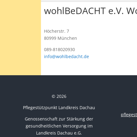
wohlBeDACHT e.V. Woh
Höcherstr. 7
80999 München
089-818020930
info@wohlbedacht.de
© 2026
Pflegestützpunkt Landkreis Dachau
pflege
Genossenschaft zur Stärkung der
gesundheitlichen Versorgung im
Landkreis Dachau e.G.