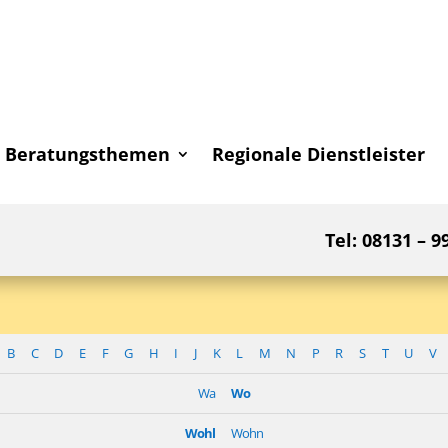
Beratungsthemen
Regionale Dienstleister
Tel: 08131 – 9
B
C
D
E
F
G
H
I
J
K
L
M
N
P
R
S
T
U
V
Wa
Wo
Wohl
Wohn