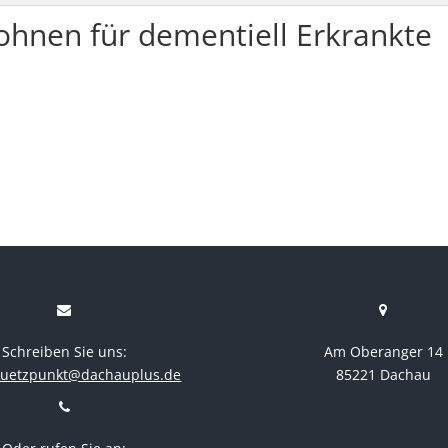
nen für dementiell Erkrankte
Schreiben Sie uns:
Am Oberanger 14
stuetzpunkt@dachauplus.de
85221 Dachau