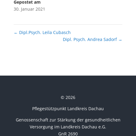
Gepostet am
30. Januar 2021
←
Dipl.Psych. Leila Cubasch
Dipl. Psych. Andrea Sadorf
→
© 2026
Pflegestützpunkt Landkreis Dachau
Genossenschaft zur Stärkung der gesundheitlichen
Versorgung im Landkreis Dachau e.G.
GnR 2690