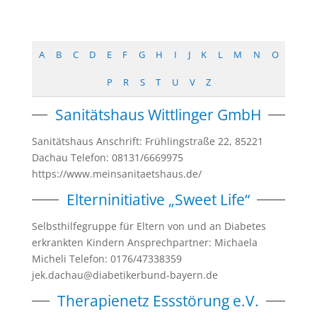
A
B
C
D
E
F
G
H
I
J
K
L
M
N
O
P
R
S
T
U
V
Z
Sanitätshaus Wittlinger GmbH
Sanitätshaus Anschrift: Frühlingstraße 22, 85221
Dachau Telefon: 08131/6669975
https://www.meinsanitaetshaus.de/
Elterninitiative „Sweet Life“
Selbsthilfegruppe für Eltern von und an Diabetes
erkrankten Kindern Ansprechpartner: Michaela
Micheli Telefon: 0176/47338359
jek.dachau@diabetikerbund-bayern.de
Therapienetz Essstörung e.V.