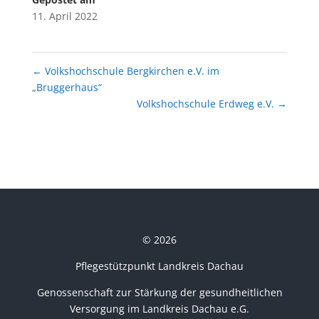
11. April 2022
←
Volkshochschule Bergkirchen e.V. im
„Bruggerhaus“
Volkshochschule Erdweg e.V.
→
© 2026
Pflegestützpunkt Landkreis Dachau
Genossenschaft zur Stärkung der gesundheitlichen
Versorgung im Landkreis Dachau e.G.