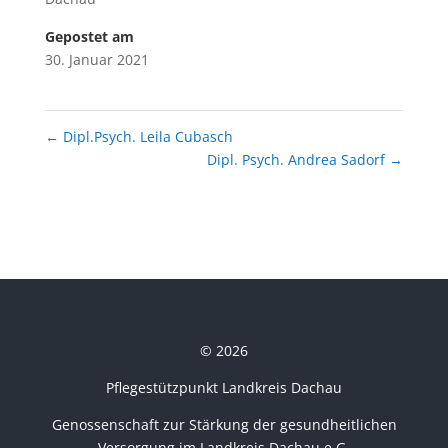
Gepostet am
30. Januar 2021
←
Dipl.Psych. Leila Cubasch
Dipl. Psych. Andrea Sadorf
→
© 2026
Pflegestützpunkt Landkreis Dachau
Genossenschaft zur Stärkung der gesundheitlichen
Versorgung im Landkreis Dachau e.G.