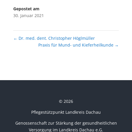
Gepostet am
30. Januar 2021
←
Dr. med. dent. Christopher Höglmüller
Praxis für Mund- und Kieferheilkunde
→
© 2026
Pflegestützpunkt Landkreis Dachau
Genossenschaft zur Stärkung der gesundheitlichen
Versorgung im Landkreis Dachau e.G.