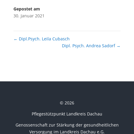
Gepostet am
30. Januar 2021
←
Dipl.Psych. Leila Cubasch
Dipl. Psych. Andrea Sadorf
→
© 2026
Pflegestützpunkt Landkreis Dachau
Genossenschaft zur Stärkung der gesundheitlichen
Versorgung im Landkreis Dachau e.G.