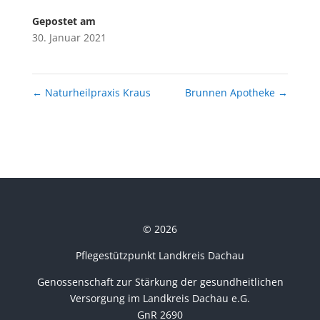
Gepostet am
30. Januar 2021
←
Naturheilpraxis Kraus
Brunnen Apotheke
→
© 2026
Pflegestützpunkt Landkreis Dachau
Genossenschaft zur Stärkung der gesundheitlichen
Versorgung im Landkreis Dachau e.G.
GnR 2690