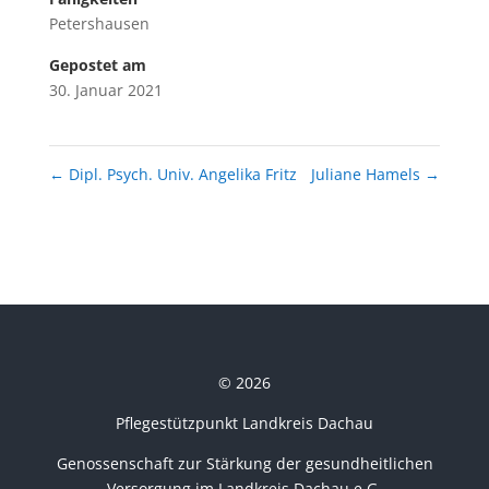
Petershausen
Gepostet am
30. Januar 2021
←
Dipl. Psych. Univ. Angelika Fritz
Juliane Hamels
→
© 2026
Pflegestützpunkt Landkreis Dachau
Genossenschaft zur Stärkung der gesundheitlichen
Versorgung im Landkreis Dachau e.G.