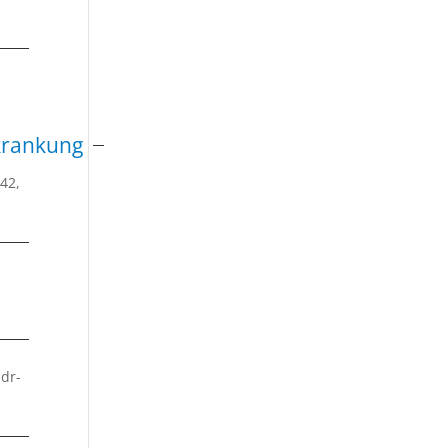
krankung
42,
-dr-