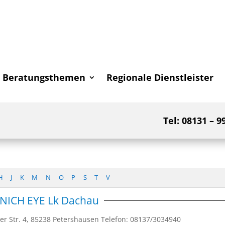
Beratungsthemen
Regionale Dienstleister
Tel: 08131 – 9
H
J
K
M
N
O
P
S
T
V
NICH EYE Lk Dachau
r Str. 4, 85238 Petershausen Telefon: 08137/3034940