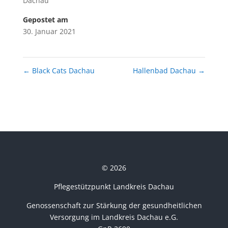
Dachau
Gepostet am
30. Januar 2021
←
Black Cats Dachau
Hallenbad Dachau
→
© 2026
Pflegestützpunkt Landkreis Dachau
Genossenschaft zur Stärkung der gesundheitlichen
Versorgung im Landkreis Dachau e.G.