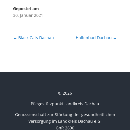
Gepostet am
30. Januar 2021
←
Black Cats Dachau
Hallenbad Dachau
→
© 2026
Pflegestützpunkt Landkreis Dachau
Genossenschaft zur Stärkung der gesundheitlichen
Versorgung im Landkreis Dachau e.G.
GnR 2690