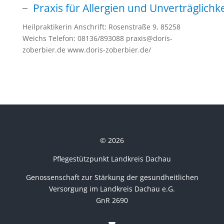
Praxis für Allergien und Unverträglichk
Heilpraktikerin Anschrift: Rosenstraße 9, 85258
Weichs Telefon: 08136/893088 praxis@doris-
zoberbier.de www.doris-zoberbier.de/
© 2026
Pflegestützpunkt Landkreis Dachau
Genossenschaft zur Stärkung der gesundheitlichen
Versorgung im Landkreis Dachau e.G.
GnR 2690