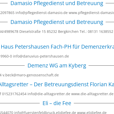
Damasio Pflegedienst und Betreuung
 62097865 info@pflegedienst-damasio.de www.pflegedienst-damasi
Damasio Pflegedienst und Betreuung
34/4989678 Dieselstraße 15 85232 Bergkirchen Tel.: 08131 163855
 Haus Petershausen Fach-PH für Demenzerk
7-9960-0 info@danuvius-petershausen.de
Demenz WG am Kyberg
14 v.beck@maro-genossenschaft.de
Alltagsretter – Der Betreuungsdienst Florian K
15231762454 info@die-alltagsretter.de www.die-alltagsretter.d
Eli – die Fee
2 6544070 info@fuerstenfeldbruck.elidiefee.de www.elidiefee.de