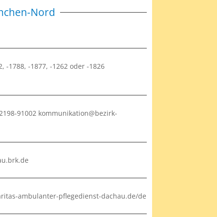
̈nchen-Nord
, -1788, -1877, -1262 oder -1826
9 2198-91002 kommunikation@bezirk-
au.brk.de
ritas-ambulanter-pflegedienst-dachau.de/de