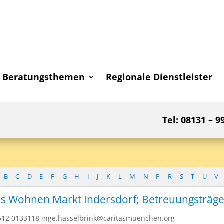
Beratungsthemen
Regionale Dienstleister
Tel: 08131 – 9
B
C
D
E
F
G
H
I
J
K
L
M
N
P
R
S
T
U
V
s Wohnen Markt Indersdorf; Betreuungsträge
1512 0133118 inge.hasselbrink@caritasmuenchen.org