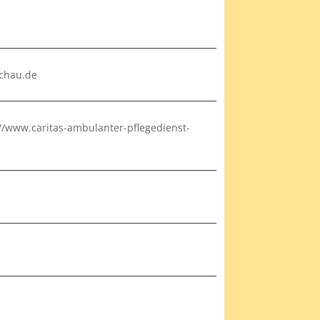
achau.de
/www.caritas-ambulanter-pflegedienst-
e