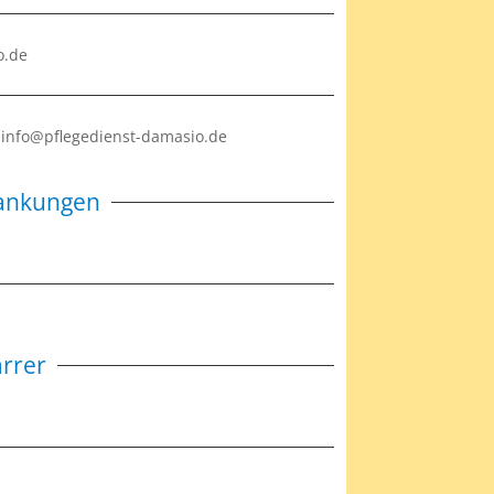
o.de
2 info@pflegedienst-damasio.de
rankungen
arrer
e