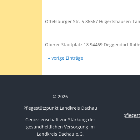
Ottelsburger Str. 5 86567 Hilgertshausen-T
Oberer Stadtplatz 18 94469 Deggendorf Roth
« vorige Einträge
© 2026
Pflegestützpunkt Landkreis Dachau
pflege
Genossenschaft zur Stärkung der
gesundheitlichen Versorgung im
Landkreis Dachau e.G.