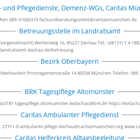
- und Pflegedienste, Demenz-WGs, Caritas Mu
nchen 089-31606310 fachundberatungsstelle@caritasmuenchen.de
Betreuungsstelle im Landratsamt
rsorgevollmacht) Weiherweg 16, 85221 Dachau Tel.: (08131) 7 4 1882
.landratsamt-dachau.de/betreuung
Bezirk Oberbayern
chkeitsarbeit Prinzregentenstraße 14 80538 München Telefon: 08
BRK Tagespflege Altomünster
3663181 tagespflege.altomuenster.kvdachau@brk.de https://kvdach
Caritas Ambulanter Pflegedienst
1 27311-0 ambulante-pflege-dachau@caritasmuenchen.org www.ca
Caritas Helferkreis Alltagsbegleitung