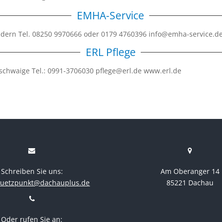
EMHA-Service
andern Tel. 08250 9970666 oder 0179 4760396 info@emha-service.
ERL Pflege
schwaige Tel.: 0991-3706030 pflege@erl.de www.erl.de
Schreiben Sie uns:
Am Oberanger 14
stuetzpunkt@dachauplus.de
85221 Dachau
Oder rufen Sie an: