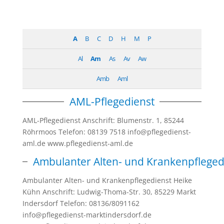
A
B
C
D
H
M
P
Al
Am
As
Av
Aw
Amb
Aml
AML-Pflegedienst
AML-Pflegedienst Anschrift: Blumenstr. 1, 85244
Röhrmoos Telefon: 08139 7518 info@pflegedienst-
aml.de www.pflegedienst-aml.de
Ambulanter Alten- und Krankenpfleged
Ambulanter Alten- und Krankenpflegedienst Heike
Kühn Anschrift: Ludwig-Thoma-Str. 30, 85229 Markt
Indersdorf Telefon: 08136/8091162
info@pflegedienst-marktindersdorf.de