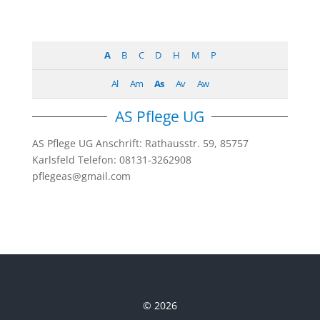
A
B
C
D
H
M
P
Al
Am
As
Av
Aw
AS Pflege UG
AS Pflege UG Anschrift: Rathausstr. 59, 85757
Karlsfeld Telefon: 08131-3262908
pflegeas@gmail.com
© 2026