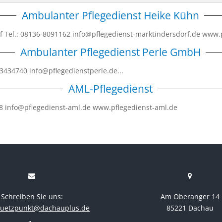
Ambulanter Pflegedienst Heike Kühn
f Tel.: 08136-8091162 info@pflegedienst-marktindersdorf.de www.
Ambulanter Pflegedienst Perle GmbH
83434740 info@pflegedienstperle.de...
AML-Pflegedienst
8 info@pflegedienst-aml.de www.pflegedienst-aml.de
Schreiben Sie uns:
Am Oberanger 14
stuetzpunkt@dachauplus.de
85221 Dachau