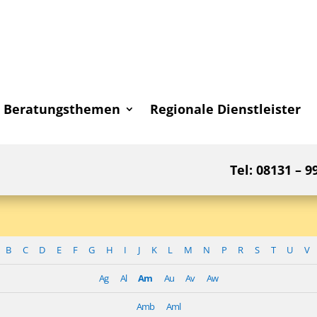
Beratungsthemen
Regionale Dienstleister
Tel: 08131 – 9
B
C
D
E
F
G
H
I
J
K
L
M
N
P
R
S
T
U
V
Ag
Al
Am
Au
Av
Aw
Amb
Aml