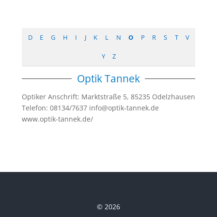
D
E
G
H
I
J
K
L
N
O
P
R
S
T
V
Y
Z
Optik Tannek
Optiker Anschrift: Marktstraße 5, 85235 Odelzhausen
Telefon: 08134/7637 info@optik-tannek.de
www.optik-tannek.de/
© 2026