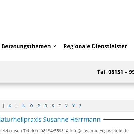
Beratungsthemen
Regionale Dienstleister
Tel: 08131 – 9
J
K
L
N
O
P
R
S
T
V
Y
Z
Naturheilpraxis Susanne Herrmann
5 Odelzhausen Telefon: 08134/559814 info@susanne-yogaschule.de