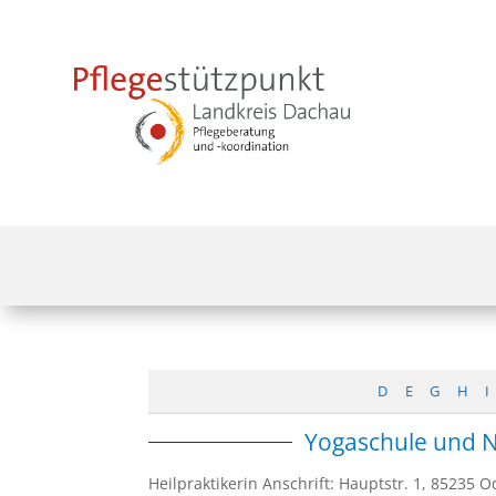
D
E
G
H
I
Yogaschule und 
Heilpraktikerin Anschrift: Hauptstr. 1, 8523