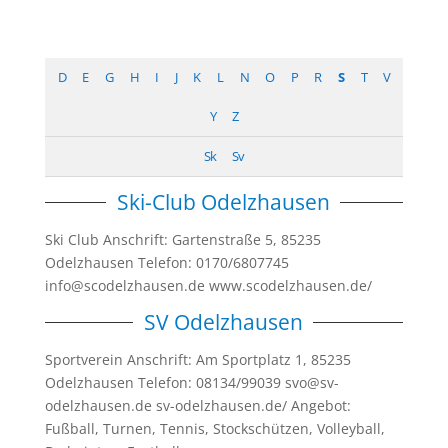
D
E
G
H
I
J
K
L
N
O
P
R
S
T
V
Y
Z
Sk
Sv
Ski-Club Odelzhausen
Ski Club Anschrift: Gartenstraße 5, 85235
Odelzhausen Telefon: 0170/6807745
info@scodelzhausen.de www.scodelzhausen.de/
SV Odelzhausen
Sportverein Anschrift: Am Sportplatz 1, 85235
Odelzhausen Telefon: 08134/99039 svo@sv-
odelzhausen.de sv-odelzhausen.de/ Angebot:
Fußball, Turnen, Tennis, Stockschützen, Volleyball,